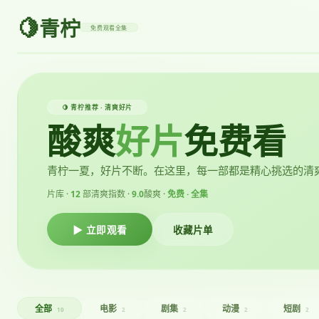
🍋
青柠
免费观看全集
🍋 青柠推荐 · 清爽好片
酸爽
好片
免费看
青柠一夏，好片不断。在这里，每一部都是精心挑选的清
片库 ·
12
部
清爽指数 ·
9.0
酸爽 ·
免费 · 全集
▶ 立即观看
收藏片单
全部
电影
剧集
动漫
短剧
10
2
2
2
2