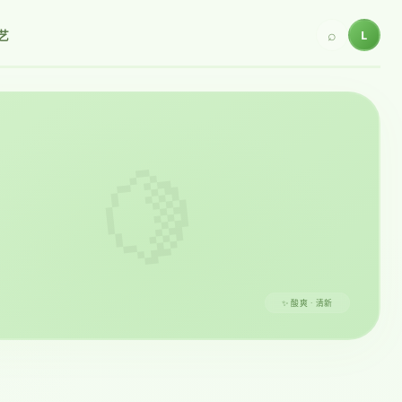
⌕
L
艺
🍋
✨ 酸爽 · 清新