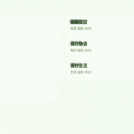
★ 9
2024
酸酸甜甜
动漫
2024
恋爱·喜剧
★ 8.7
2023
青柠物语
动漫
2023
奇幻·治愈
★ 8.4
2023
青柠生活
综艺
2023
生活·治愈
★ 8