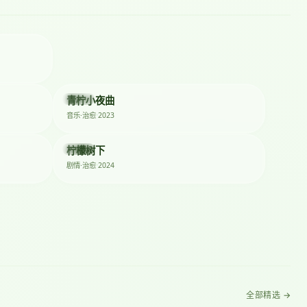
★ 8.8
★ 8.6
★ 8.5
2023
青柠小夜曲
电影
2023
音乐·治愈
★ 8.3
★ 8.2
2024
柠檬树下
短剧
2024
剧情·治愈
全部精选 →