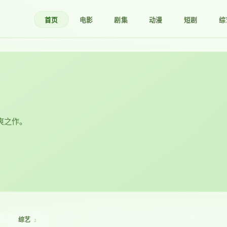
首页
电影
剧集
动漫
短剧
综
爽之作。
综艺
2