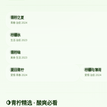
2024
青柠之夏
电影
2024
青春·治愈
2023
柠檬水
剧集
2023
生活·治愈
2023
青柠味
综艺
2023
美食·生活
★ 8.1
2024
2024
夏日青柠
柠檬与薄荷
短剧
剧集
2024
2024
爱情·青春
爱情·治愈
🍋
青柠精选 · 酸爽必看