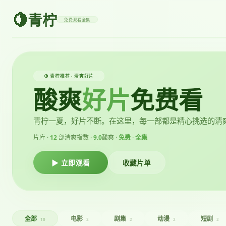
🍋
青柠
免费观看全集
🍋 青柠推荐 · 清爽好片
酸爽
好片
免费看
青柠一夏，好片不断。在这里，每一部都是精心挑选的清
片库 ·
12
部
清爽指数 ·
9.0
酸爽 ·
免费 · 全集
▶ 立即观看
收藏片单
全部
电影
剧集
动漫
短剧
10
2
2
2
2