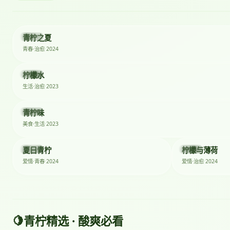
2024
青柠之夏
电影
2024
青春·治愈
2023
柠檬水
剧集
2023
生活·治愈
2023
青柠味
综艺
2023
美食·生活
★ 8.1
2024
2024
夏日青柠
柠檬与薄荷
短剧
剧集
2024
2024
爱情·青春
爱情·治愈
🍋
青柠精选 · 酸爽必看