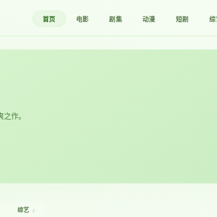
首页
电影
剧集
动漫
短剧
综
爽之作。
综艺
2