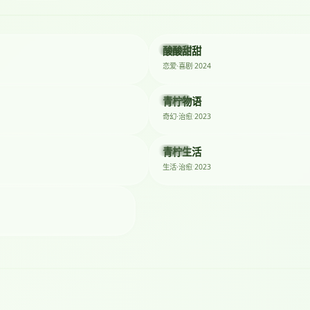
★ 9
2024
酸酸甜甜
动漫
2024
恋爱·喜剧
★ 8.7
2023
青柠物语
动漫
2023
奇幻·治愈
★ 8.4
2023
青柠生活
综艺
2023
生活·治愈
★ 8