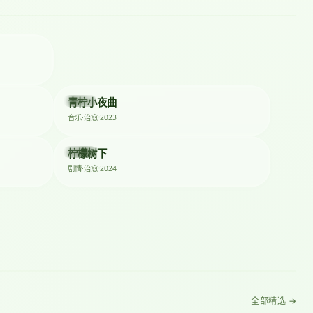
★ 8.8
★ 8.6
★ 8.5
2023
青柠小夜曲
电影
2023
音乐·治愈
★ 8.3
★ 8.2
2024
柠檬树下
短剧
2024
剧情·治愈
全部精选 →