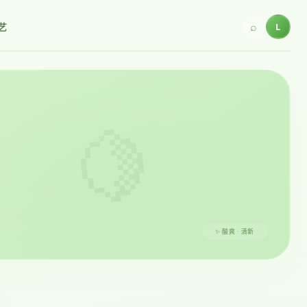
⌕
L
艺
🍋
✨ 酸爽 · 清新